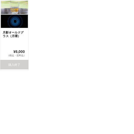
月影オールドグ
ラス（月環）
¥6,000
（税込・送料込）
購入終了