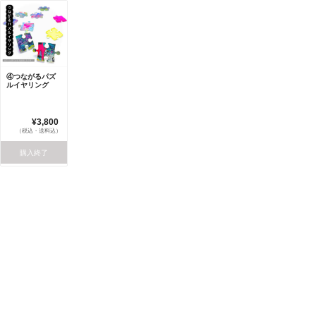
④つながるパズ
ルイヤリング
¥3,800
（税込・送料込）
購入終了