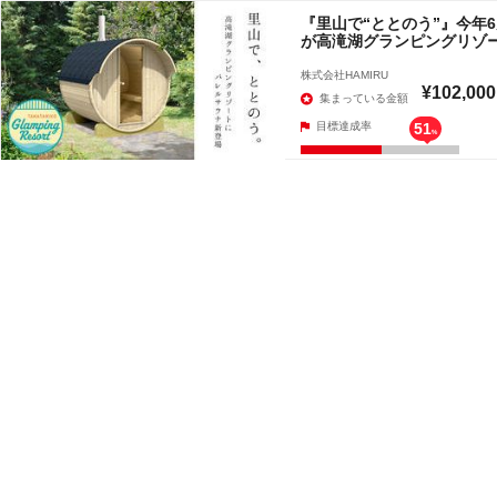
『里山で“ととのう”』今年
が高滝湖グランピングリゾ
株式会社HAMIRU
¥102,000
集まっている金額
目標達成率
51
%