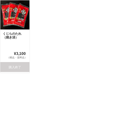
くじらのたれ
（焼き済）
¥3,100
（税込・送料込）
購入終了