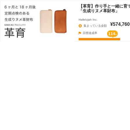
【革育】作り手と一緒に育
「生成りヌメ革財布」
Hallelujah Inc.
¥574,760
集まっている金額
目標達成率
114
%