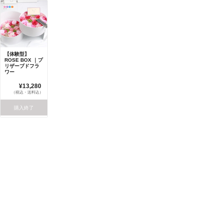
【体験型】
ROSE BOX ｜プ
リザーブドフラ
ワー
¥13,280
（税込・送料込）
購入終了