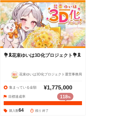
💐🎗花束ゆいは3D化プロジェクト💐🎗
花束ゆいは3D化プロジェクト運営事務局
¥1,775,000
集まっている金額
118
目標達成率
%
64
購入数
残り 終了