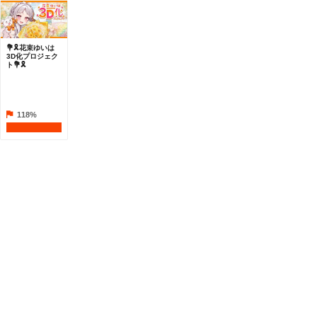
💐🎗花束ゆいは
3D化プロジェク
ト💐🎗
118%