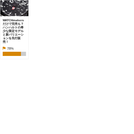
WATCHmakers
だけで完売も？
ハンハルトの希
少な限定モデル
と新バリエーシ
ョンを先行販
売！
78%