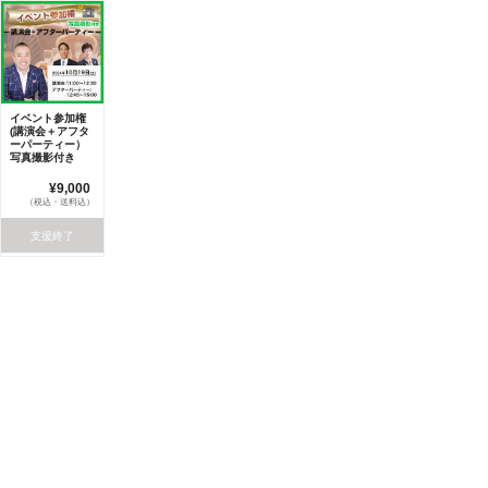
イベント参加権
(講演会＋アフタ
ーパーティー）
写真撮影付き
¥9,000
（税込・送料込）
支援終了