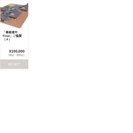
「春姫道中
Final」ご協賛
（４）
¥100,000
（税込・送料込）
購入終了