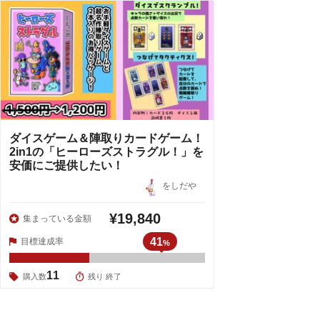
ダイスゲーム＆陣取りカードゲーム！
2in1の「ヒーローズストラグル！」を
安価にご提供したい！
をしだや
¥19,840
集まっている金額
41
目標達成率
%
11
購入数
残り 終了