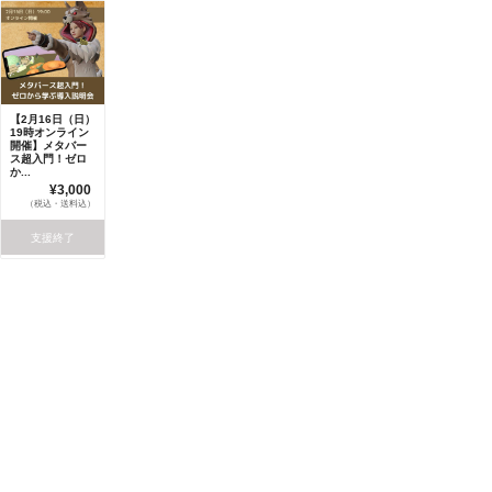
【2月16日（日）
19時オンライン
開催】メタバー
ス超入門！ゼロ
か...
¥3,000
（税込・送料込）
支援終了