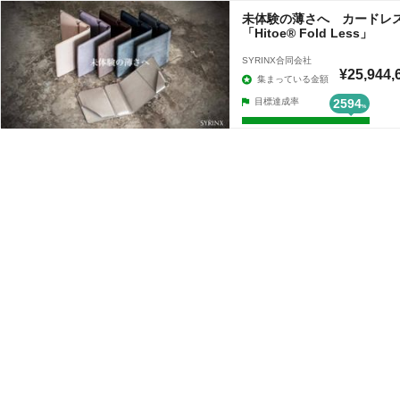
未体験の薄さへ カードレ
「Hitoe® Fold Less」
SYRINX合同会社
¥25,944,
集まっている金額
目標達成率
2594
%