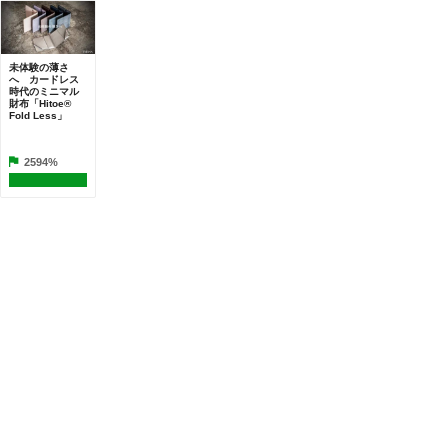
未体験の薄さ
へ カードレス
時代のミニマル
財布「Hitoe®
Fold Less」
2594%