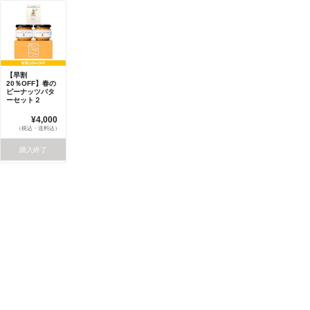
【早割
20％OFF】春の
ピーナッツバタ
ーセット２
¥4,000
（税込・送料込）
購入終了