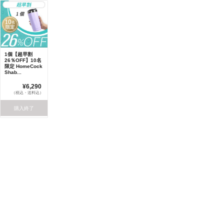
1個【超早割
26％OFF】10名
限定 HomeCock
Shab...
¥6,290
（税込・送料込）
購入終了