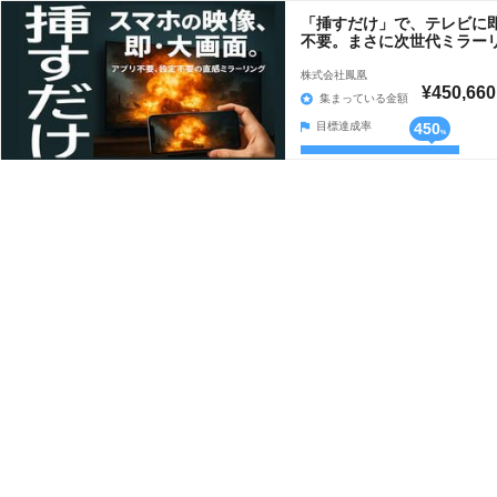
「挿すだけ」で、テレビに即
不要。まさに次世代ミラー
株式会社鳳凰
¥450,660
集まっている金額
目標達成率
450
%