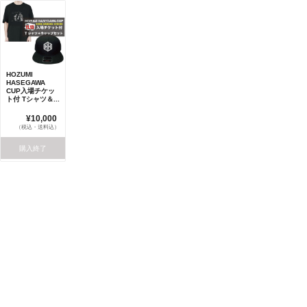
HOZUMI
HASEGAWA
CUP入場チケッ
ト付 Tシャツ＆...
¥10,000
（税込・送料込）
購入終了