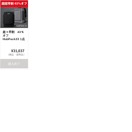
超々早割 43％
オフ
HubPack33 1点
¥31,037
（税込・送料込）
購入終了