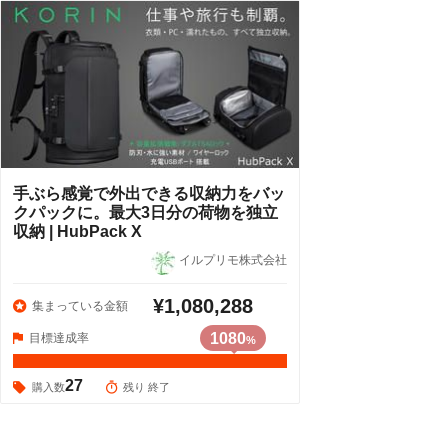
手ぶら感覚で外出できる収納力をバッ
クパックに。最大3日分の荷物を独立
収納 | HubPack X
イルプリモ株式会社
¥1,080,288
集まっている金額
1080
目標達成率
%
27
購入数
残り 終了