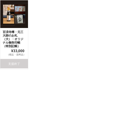
百済寺樽・元三
大師のお札
（大）・オリジ
ナル御朱印帳
（特別記帳）
¥33,000
（税込・送料込）
支援終了