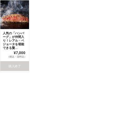
人気の「ハンバ
ーグ」が仲間入
り！レアル・ベ
ジョータを堪能
できる贅...
¥7,000
（税込・送料込）
購入終了