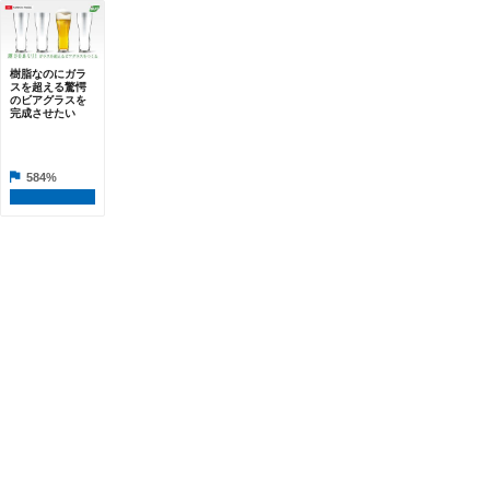
樹脂なのにガラ
スを超える驚愕
のビアグラスを
完成させたい
584%