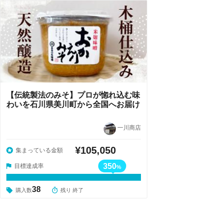
【伝統製法のみそ】プロが惚れ込む味
わいを石川県美川町から全国へお届け
一川商店
¥105,050
集まっている金額
350
目標達成率
%
38
購入数
残り 終了