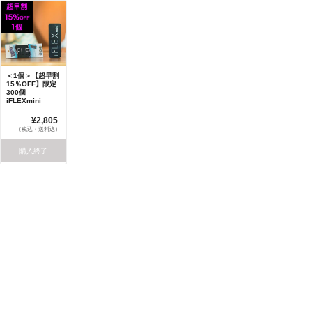
＜1個＞【超早割
15％OFF】限定
300個
iFLEXmini
¥2,805
（税込・送料込）
購入終了