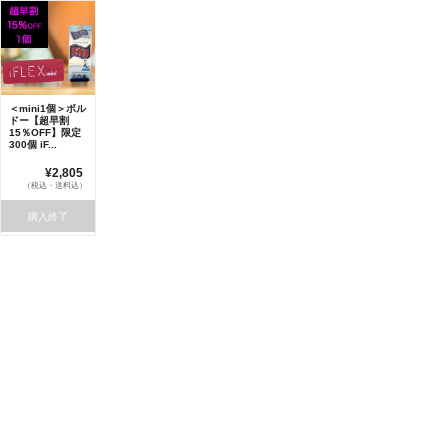
＜mini1個＞ボル
ドー【超早割
15％OFF】限定
300個 iF...
¥2,805
（税込・送料込）
購入終了