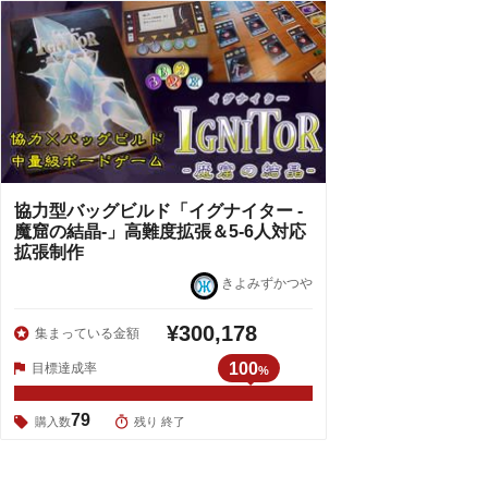
協力型バッグビルド「イグナイター -
魔窟の結晶-」高難度拡張＆5-6人対応
拡張制作
きよみずかつや
¥300,178
集まっている金額
100
目標達成率
%
79
購入数
残り 終了