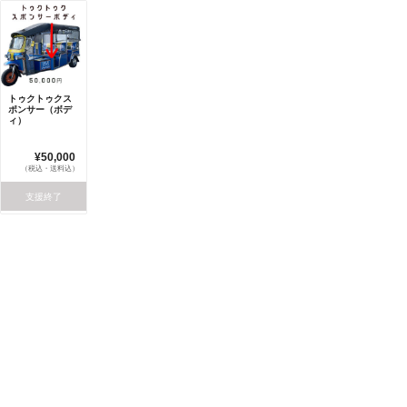
トゥクトゥクス
ポンサー（ボデ
ィ）
¥50,000
（税込・送料込）
支援終了