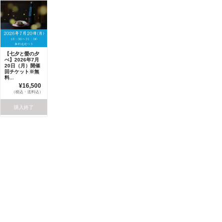
【七夕と螢の夕
べ】2026年7月
20日（月）開催
回チケット※無
料...
¥16,500
（税込・送料込）
購入終了