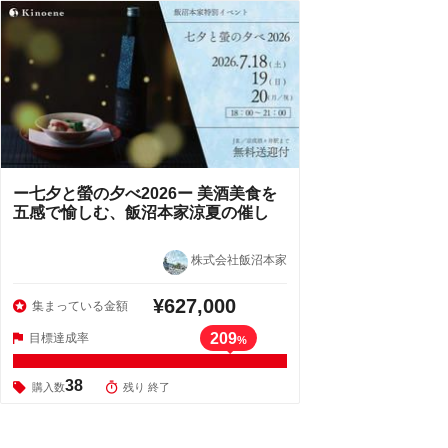
ー七夕と螢の夕べ2026ー 美酒美食を
五感で愉しむ、飯沼本家涼夏の催し
株式会社飯沼本家
¥627,000
集まっている金額
209
目標達成率
%
38
購入数
残り 終了