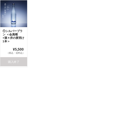
①シルバープラ
ン ＜会員権
+酒々井の夜明け
1本＞
¥5,500
（税込・送料込）
購入終了