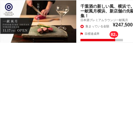
千葉酒の新しい風、横浜で
一献風月横浜、新店舗の先
集！
日本酒プレミアムラウンジ一献風月
¥247,500
集まっている金額
目標達成率
82
%