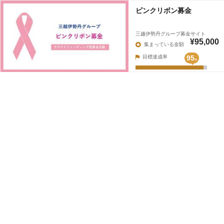
ピンクリボン募金
三越伊勢丹グループ募金サイト
¥95,000
集まっている金額
目標達成率
95
%