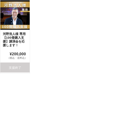
河野浩人様 専用
【100冊購入支
援】講演会を応
援します！
¥200,000
（税込・送料込）
支援終了