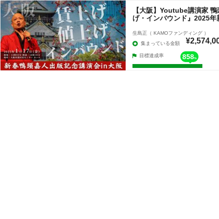
【大阪】Youtube講演家
げ・インバウンド』2025
生島正（ KAMOファンディング ）
¥2,574,0
集まっている金額
目標達成率
858
%