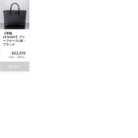
【早割
15％OFF】ブリ
ーフケース1本・
ブラック
¥23,370
（税込・送料込）
購入終了