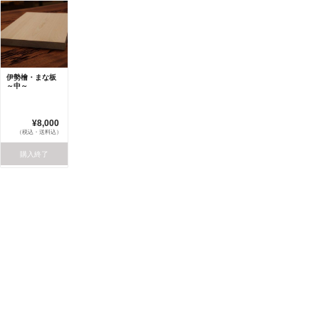
伊勢檜・まな板
～中～
¥8,000
（税込・送料込）
購入終了