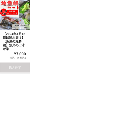
【2024年1月12
日以降お届け】
【魚屋の海鮮
鍋】魚介の出汁
が染...
¥7,000
（税込・送料込）
購入終了