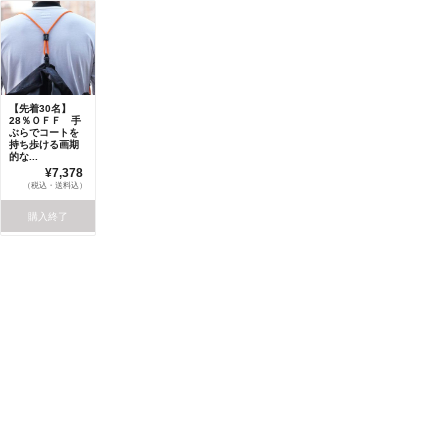
【先着30名】
28％ＯＦＦ 手
ぶらでコートを
持ち歩ける画期
的な...
¥7,378
（税込・送料込）
購入終了