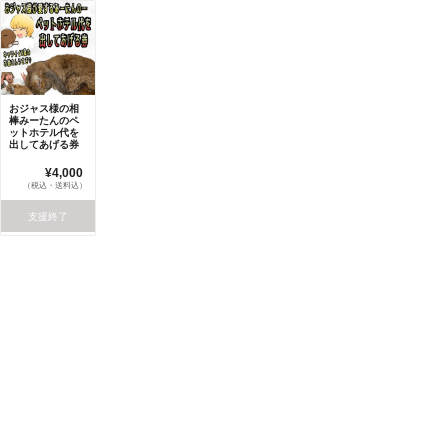
おジャス様の相
棒みーたんのペ
ットホテル代を
出してあげる券
¥4,000
（税込・送料込）
支援終了