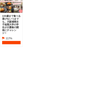
100歳まで食べる
喜びをいつまで
も。大阪城南女
子短期大学の学
生が介護食の開
発にチャレン
ジ！
117%