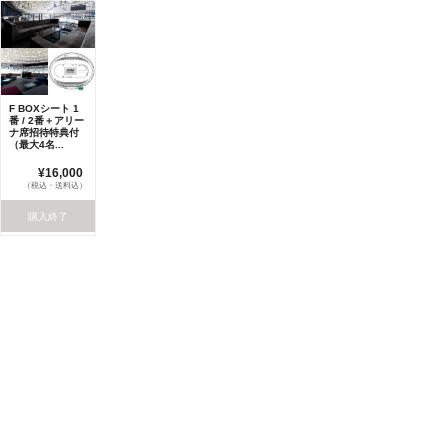
F BOXシート 1
番 / 2番＋アリー
ナ席招待特典付
（最大4名...
¥16,000
（税込・送料込）
購入終了