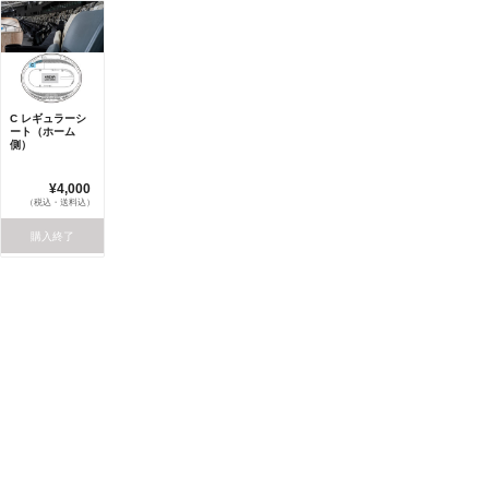
C レギュラーシ
ート（ホーム
側）
¥4,000
（税込・送料込）
購入終了