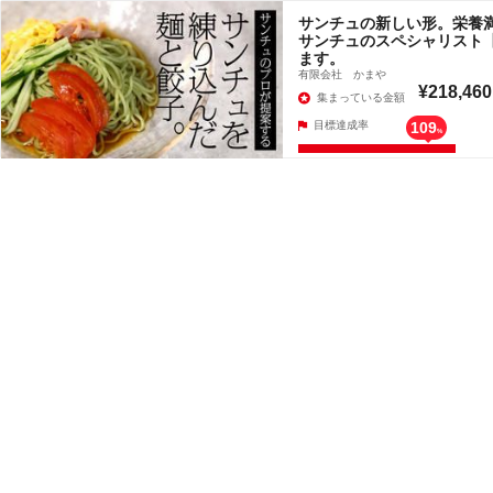
サンチュの新しい形。栄養
サンチュのスペシャリスト
ます。
有限会社 かまや
¥218,460
集まっている金額
目標達成率
109
%