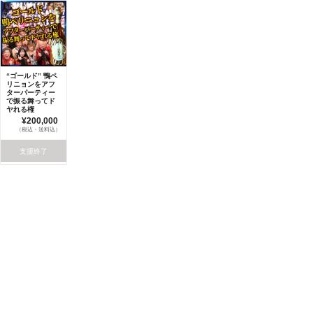
“ゴールド” 鴨ペ
リニョンをアフ
ターパーティー
で振る舞ってド
ヤれる権
¥200,000
（税込・送料込）
支援終了