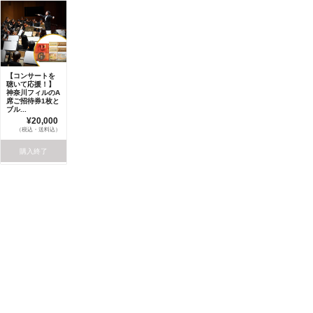
【コンサートを
聴いて応援！】
神奈川フィルのA
席ご招待券1枚と
ブル...
¥20,000
（税込・送料込）
購入終了