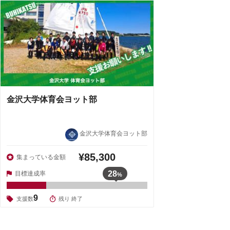
金沢大学体育会ヨット部
金沢大学体育会ヨット部
¥85,300
集まっている金額
28
目標達成率
%
9
支援数
残り 終了