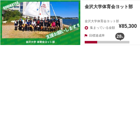
金沢大学体育会ヨット部
金沢大学体育会ヨット部
¥85,300
集まっている金額
目標達成率
28
%