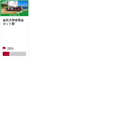
金沢大学体育会
ヨット部
28%